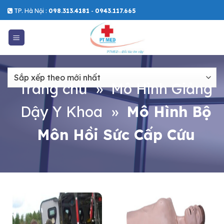
Skip
TP. Hà Nội :
098.313.4181
-
0943.117.665
to
content
Trang chủ
»
Mô Hình Giảng
Dậy Y Khoa
»
Mô Hình Bộ
Môn Hồi Sức Cấp Cứu