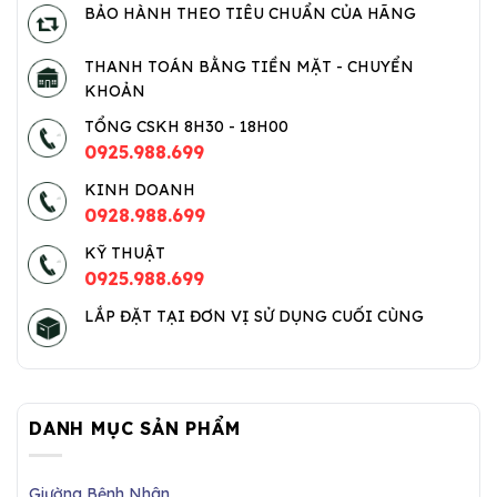
BẢO HÀNH THEO TIÊU CHUẨN CỦA HÃNG
THANH TOÁN BẰNG TIỀN MẶT - CHUYỂN
KHOẢN
TỔNG CSKH 8H30 - 18H00
0925.988.699
KINH DOANH
0928.988.699
KỸ THUẬT
0925.988.699
LẮP ĐẶT TẠI ĐƠN VỊ SỬ DỤNG CUỐI CÙNG
DANH MỤC SẢN PHẨM
Giường Bệnh Nhân