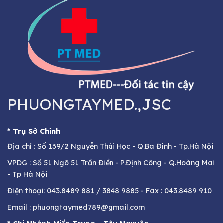
PHUONGTAYMED.,JSC
* Trụ Sở Chính
Địa chỉ : Số 139/2 Nguyễn Thái Học - Q.Ba Đình - Tp.Hà Nội
VPDG : Số 51 Ngõ 51 Trần Điền - P.Định Công - Q.Hoàng Mai
- Tp Hà Nội
Điện thoại: 043.8489 881 / 3848 9885 - Fax : 043.8489 910
Email : phuongtaymed789@gmail.com