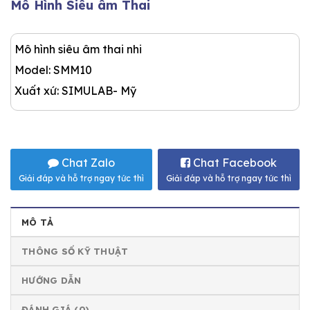
Mô Hình Siêu âm Thai
Mô hình siêu âm thai nhi
Model: SMM10
Xuất xứ: SIMULAB- Mỹ
Chat Zalo
Chat Facebook
Giải đáp và hỗ trợ ngay tức thì
Giải đáp và hỗ trợ ngay tức thì
MÔ TẢ
THÔNG SỐ KỸ THUẬT
HƯỚNG DẪN
ĐÁNH GIÁ (0)