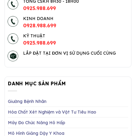
TỔNG CSKH 8H30 - 18H00
0925.988.699
KINH DOANH
0928.988.699
KỸ THUẬT
0925.988.699
LẮP ĐẶT TẠI ĐƠN VỊ SỬ DỤNG CUỐI CÙNG
DANH MỤC SẢN PHẨM
Giường Bệnh Nhân
Hóa Chất Xét Nghiệm và Vật Tư Tiêu Hao
Máy Đo Chức Năng Hô Hấp
Mô Hình Giảng Dậy Y Khoa