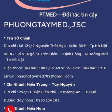
PHUONGTAYMED.,JSC
* Trụ Sở Chính
Địa chỉ : Số 139/2 Nguyễn Thái Học - Q.Ba Đình - Tp.Hà Nội
VPDG : Số 51 Ngõ 51 Trần Điền - P.Định Công - Q.Hoàng Mai
- Tp Hà Nội
Điện thoại: 043.8489 881 / 3848 9885 - Fax : 043.8489 910
Email : phuongtaymed789@gmail.com
* Chi Nhánh Miền Trung - Tây Nguyên
Địa chỉ : 293/21 Điện Biên Phủ - P.Trường An - TP Huế
Đường dây nóng : 0983 134 181
* Chi Nhánh Miền Nam